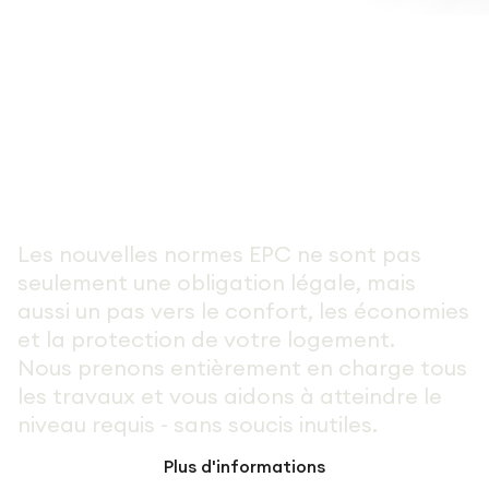
Votre maison est-elle prete
pour 2030
Les nouvelles normes EPC ne sont pas
seulement une obligation légale, mais
aussi un pas vers le confort, les économies
et la protection de votre logement.
Nous prenons entièrement en charge tous
les travaux et vous aidons à atteindre le
niveau requis - sans soucis inutiles.
Plus d'informations