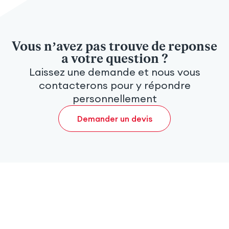
et aide à soumettre correctement tous les documents.
pas à y consacrer de temps — nous prenons
Le plus important — rien n'est oublié.
entièrement en charge l'administration.
Vous n’avez pas trouve de reponse
a votre question ?
Laissez une demande et nous vous
contacterons pour y répondre
personnellement
Demander un devis