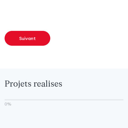
Suivant
Projets realises
0
%