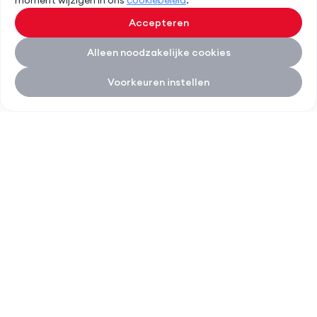
moment wijzigen in ons
cookiebeleid
.
Accepteren
Alleen noodzakelijke cookies
Voorkeuren instellen
Italz home
LIENS RAPIDES
SERVICES
À propos d'Italz
Rénovation de façade
Contact
Rénovation de toiture
Service