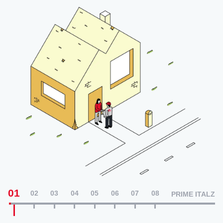
01
02
03
04
05
06
07
08
PRIME ITALZ