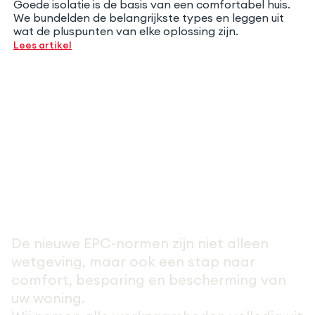
Goede isolatie is de basis van een comfortabel huis.
We bundelden de belangrijkste types en leggen uit
wat de pluspunten van elke oplossing zijn.
Lees artikel
Is uw huis klaar voor 2030
De nieuwe EPC-normen zijn niet alleen
wetgeving, maar ook een stap naar
comfort, besparing en bescherming van
uw woning.