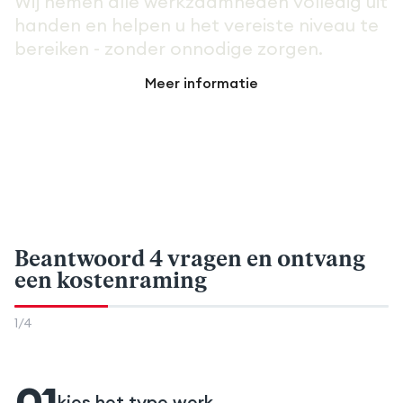
Wij nemen alle werkzaamheden volledig uit
handen en helpen u het vereiste niveau te
bereiken - zonder onnodige zorgen.
Meer informatie
Beantwoord 4 vragen
en ontvang
een kostenraming
1
/
4
kies het type werk