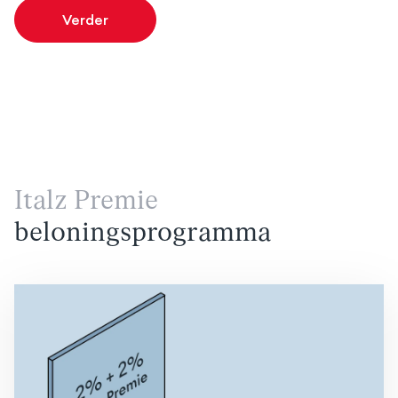
Verder
Italz Premie
beloningsprogramma