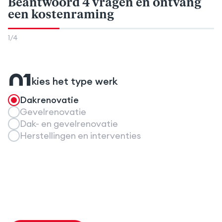
Beantwoord 4 vragen
en ontvang
een kostenraming
1
/
4
01
kies het type werk
Dakrenovatie
Gevelrenovatie
Dak- en gevelrenovatie
Herstellingen en interventies