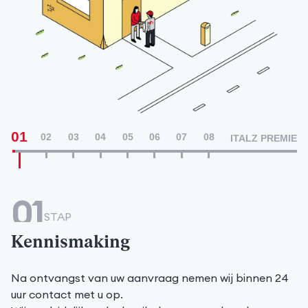
01
02
03
04
05
06
07
08
ITALZ PREMIE
01
STAP
Kennismaking
Na ontvangst van uw aanvraag nemen wij binnen 24
uur contact met u op.