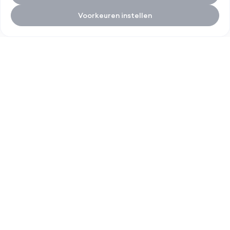
Voorkeuren instellen
Italz home
SNELLE LINKS
DIENSTEN
SOCIAL MEDIA
Over Italz
Gevelrenovatie
Contact
Dakrenovatie
Service
Projecten
Nieuws
0800 26 789
info@italz.be