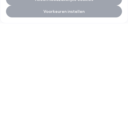
Voorkeuren instellen
Italz home
SNELLE LINKS
DIENSTEN
SOCIAL MEDIA
Over Italz
Gevelrenovatie
Contact
Dakrenovatie
Service
Projecten
Nieuws
0800 26 789
info@italz.be