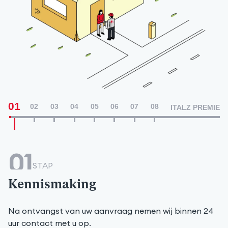
01
02
03
04
05
06
07
08
ITALZ PREMIE
01
STAP
Kennismaking
Na ontvangst van uw aanvraag nemen wij binnen 24
uur contact met u op.