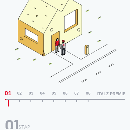
01
02
03
04
05
06
07
08
ITALZ PREMIE
01
STAP