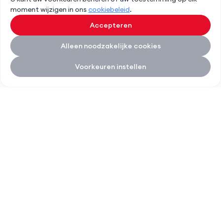
moment wijzigen in ons
cookiebeleid
.
Accepteren
Alleen noodzakelijke cookies
Voorkeuren instellen
Italz home
SNELLE LINKS
DIENSTEN
SOCIAL MEDIA
Over Italz
Gevelrenovatie
Contact
Dakrenovatie