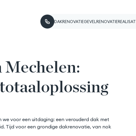
DAKRENOVATIE
GEVELRENOVATIE
REALISAT
HELLEND DAK
CREPI
ZOL
GA
DAKISOLATIE
LEIEN
DA
PR
ASBESTVERWIJDERING
VEZELCEMENTPLATEN
TER
ITA
n Mechelen:
KLEINE DAKWERKEN
GEVELPANELEN
EP
PLAT DAK
GEVELISOLATIE
ST
DAKPANNEN
ZINK
totaaloplossing
DAKRAMEN
HOUT
+1 VERDIEPING
n we voor een uitdaging: een verouderd dak met
id. Tijd voor een grondige dakrenovatie, van nok