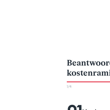
Beantwoor
kostenram
1
/
4