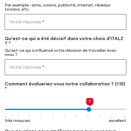
Par exemple : amis, voisins, publicité, internet, réseaux
sociaux, etc.
Votre réponse
*
Qu'est-ce qui a été décisif dans votre choix d'ITALZ
?
*
Qu'est-ce qui a influencé votre décision de travailler avec
nous ?
Votre réponse
*
Comment évalueriez-vous notre collaboration ? (1-10)
*
7
0
1
2
3
4
5
6
7
8
9
10
très mauvais
excellent