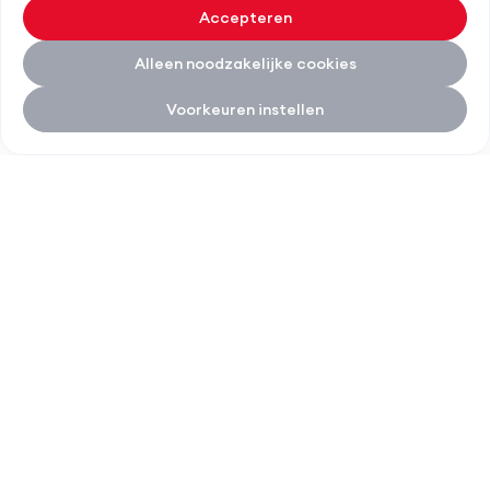
Accepteren
Alleen noodzakelijke cookies
Voorkeuren instellen
Italz home
LIENS RAPIDES
SERVICES
À propos d'Italz
Rénovation de façade
Contact
Rénovation de toiture
Service
Projets